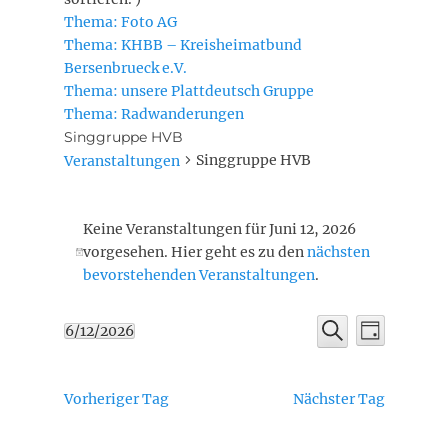
Thema: Foto AG
Thema: KHBB – Kreisheimatbund
Bersenbrueck e.V.
Thema: unsere Plattdeutsch Gruppe
Thema: Radwanderungen
Singgruppe HVB
Singgruppe HVB
Veranstaltungen
Veranstaltungen
Keine Veranstaltungen für Juni 12, 2026
für
vorgesehen. Hier geht es zu den
nächsten
Juni
Hinweis
bevorstehenden Veranstaltungen
.
12,
2026
Veransta
Veranstaltu
6/12/2026
Tag
Ansichte
Suche
Datum
Suche
Navigati
wählen.
und
Vorheriger Tag
Nächster Tag
Ansichten,
Navigation