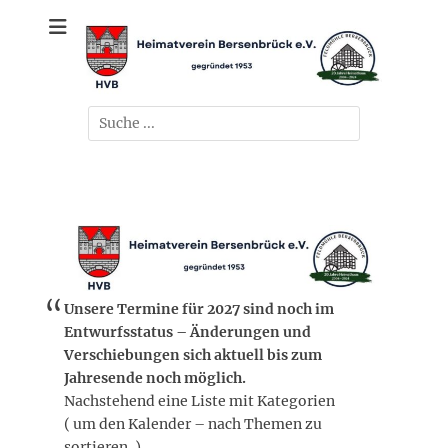
Zum
gegründet 1953
Heimatverein
Inhalt
springen
Bersenbrück e.V.
Suchen
nach:
Unsere Termine für 2027 sind noch im
Entwurfsstatus – Änderungen und
Verschiebungen sich aktuell bis zum
Jahresende noch möglich.
Nachstehend eine Liste mit Kategorien
( um den Kalender – nach Themen zu
sortieren. )