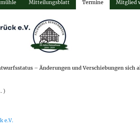
dmühle
Mitteilungsblatt
Termine
Mitglied
twurfsstatus – Änderungen und Verschiebungen sich ak
. )
 e.V.