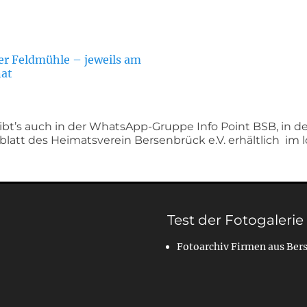
er Feldmühle – jeweils am
at
bt’s auch in der WhatsApp-Gruppe Info Point BSB, in d
sblatt des Heimatsverein Bersenbrück e.V. erhältlich im
Test der Fotogalerie
Fotoarchiv Firmen aus Ber