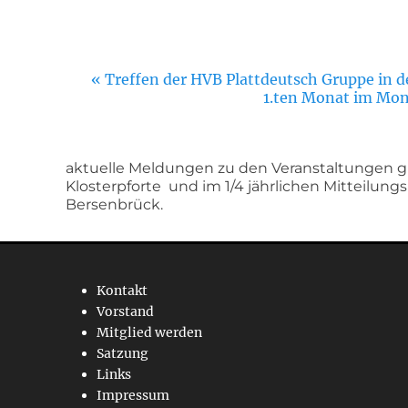
Veranstaltung-
«
Treffen der HVB Plattdeutsch Gruppe in d
1.ten Monat im Mon
Navigation
aktuelle Meldungen zu den Veranstaltungen gi
Klosterpforte und im 1/4 jährlichen Mitteilung
Bersenbrück.
Kontakt
Vorstand
Mitglied werden
Satzung
Links
Impressum