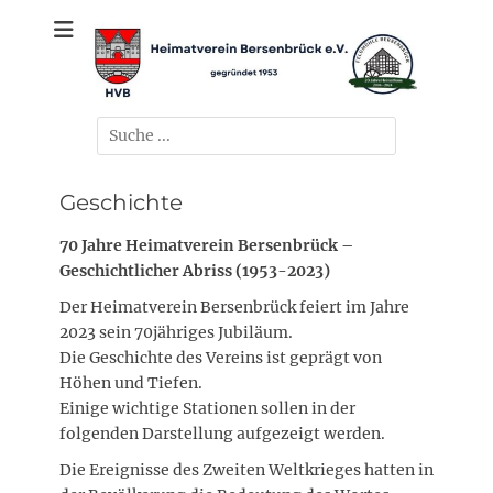
Zum
gegründet 1953
Heimatverein
Inhalt
springen
Bersenbrück e.V.
Suchen
nach:
Geschichte
70 Jahre Heimatverein Bersenbrück –
Geschichtlicher Abriss (1953-2023)
Der Heimatverein Bersenbrück feiert im Jahre
2023 sein 70jähriges Jubiläum.
Die Geschichte des Vereins ist geprägt von
Höhen und Tiefen.
Einige wichtige Stationen sollen in der
folgenden Darstellung aufgezeigt werden.
Die Ereignisse des Zweiten Weltkrieges hatten in