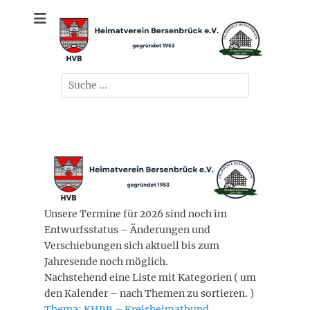
Zum
gegründet 1953
Heimatverein
Inhalt
springen
Bersenbrück e.V.
Suchen
nach:
Unsere Termine für 2026 sind noch im
Entwurfsstatus – Änderungen und
Verschiebungen sich aktuell bis zum
Jahresende noch möglich.
Nachstehend eine Liste mit Kategorien ( um
den Kalender – nach Themen zu sortieren. )
Thema: KHBB – Kreisheimatbund