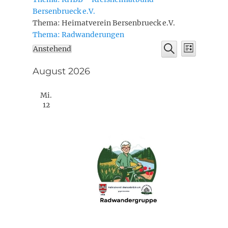
Bersenbrueck e.V.
Thema: Heimatverein Bersenbrueck e.V.
Thema: Radwanderungen
Veransta
Veranstaltungen
Veranstaltu
Anstehend
Liste
Ansichte
Suche
Datum
Suche
Navigati
wählen.
August 2026
und
Ansichten,
Mi.
Navigation
12