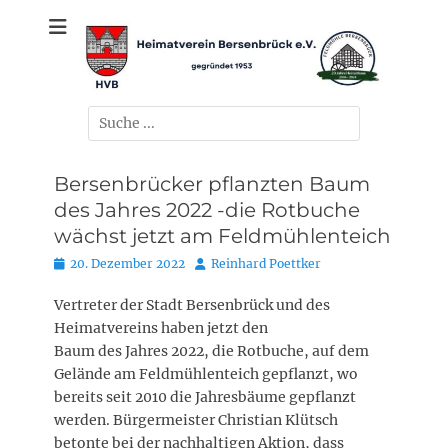
Zum
gegründet 1953
Heimatverein
Inhalt
springen
Bersenbrück e.V.
Suchen
nach:
Bersenbrücker pflanzten Baum
des Jahres 2022 -die Rotbuche
wächst jetzt am Feldmühlenteich
Posted
Autor
20. Dezember 2022
Reinhard Poettker
on
Vertreter der Stadt Bersenbrück und des
Heimatvereins haben jetzt den
Baum des Jahres 2022, die Rotbuche, auf dem
Gelände am Feldmühlenteich gepflanzt, wo
bereits seit 2010 die Jahresbäume gepflanzt
werden. Bürgermeister Christian Klütsch
betonte bei der nachhaltigen Aktion, dass