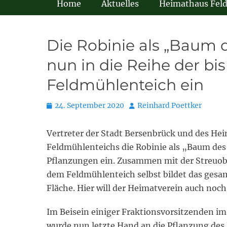
Home
Aktuelles
Heimathaus Fel
Die Robinie als „Baum d
nun in die Reihe der b
Feldmühlenteich ein
Posted
Autor
24. September 2020
Reinhard Poettker
on
Vertreter der Stadt Bersenbrück und des He
Feldmühlenteichs die Robinie als „Baum des J
Pflanzungen ein. Zusammen mit der Streuob
dem Feldmühlenteich selbst bildet das gesam
Fläche. Hier will der Heimatverein auch noc
Im Beisein einiger Fraktionsvorsitzenden im
wurde nun letzte Hand an die Pflanzung des