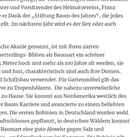
ister und Vorsitzender des Heimatvereins, Franz
 er Dank der „Stiftung Baum des Jahres“, die jedes
llt. Im nächsten Jahr wird es der Ilex oder auch
sche Akazie genannt, ist mit ihren zarten
etterlings-Blüten als Baumart ein schöner
5 Meter hoch und mehr als 100 Jahre alt werden, sie
ai und Juni, charakteristisch sind auch ihre Dornen.
 Schiffsbau verwendet. Für Gartenmöbel gilt das
tive zu Tropenhölzern. Die nahezu unverwüstliche
ich zu Hause. Sie kommt aus Nordamerika westlich des
er Baum Karriere und avancierte zu einem beliebten
en. Die ersten Robinien in Deutschland wurden wohl
tadtschlosses gepflanzt, in deutschen Wäldern kommt
ie Baumart eine gute Abwehr gegen Salz und