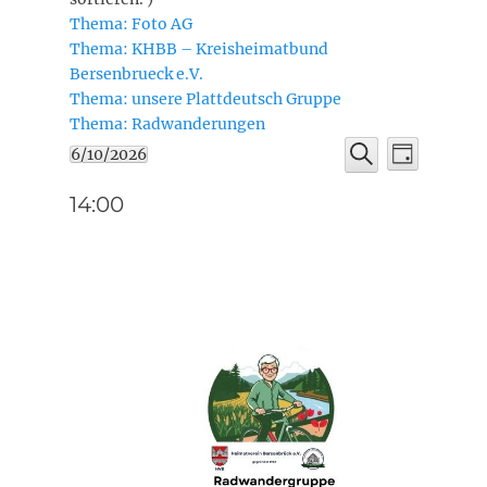
Thema: Foto AG
Thema: KHBB – Kreisheimatbund
Bersenbrueck e.V.
Thema: unsere Plattdeutsch Gruppe
Thema: Radwanderungen
Veransta
Veranstaltungen
Veranstaltu
6/10/2026
Tag
Ansichte
Suche
Datum
Suche
für
Navigati
wählen.
14:00
und
Juni
Ansichten,
10,
Navigation
2026