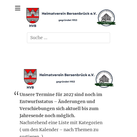
Zum
gegründet 1953
Heimatverein
Inhalt
springen
Bersenbrück e.V.
Suchen
nach:
Unsere Termine für 2027 sind noch im
Entwurfsstatus – Änderungen und
Verschiebungen sich aktuell bis zum
Jahresende noch möglich.
Nachstehend eine Liste mit Kategorien
( um den Kalender – nach Themen zu
sortieren. )