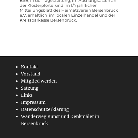
BSB, in der Tageszeitung, im Aushangkasten an
der Klosterpforte und im 1/4 jährlichen
Mitteilungsblatt des Heimatsverein Bersenbrück
e.V. erhältlich im localen Einzelhandel und der
Kreissparkasse Bersenbrück.
Kontakt
Vorstand
Mitglied werden
Satzung
Links
Impressum
Datenschutzerklärung
Wanderweg Kunst und Denkmäler in
Bersenbrück