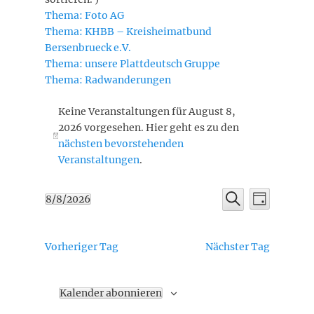
Thema: Foto AG
Thema: KHBB – Kreisheimatbund
Bersenbrueck e.V.
Thema: unsere Plattdeutsch Gruppe
Thema: Radwanderungen
Veranstaltungen
Keine Veranstaltungen für August 8,
für
2026 vorgesehen. Hier geht es zu den
August
Hinweis
nächsten bevorstehenden
8,
Veranstaltungen
.
2026
Veransta
Veranstaltu
8/8/2026
Tag
Ansichte
Suche
Datum
Suche
Navigati
wählen.
und
Vorheriger Tag
Nächster Tag
Ansichten,
Navigation
Kalender abonnieren