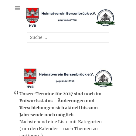
Zum
gegründet 1953
Heimatverein
Inhalt
springen
Bersenbrück e.V.
Suchen
nach:
Unsere Termine für 2027 sind noch im
Entwurfsstatus – Änderungen und
Verschiebungen sich aktuell bis zum
Jahresende noch möglich.
Nachstehend eine Liste mit Kategorien
( um den Kalender – nach Themen zu
sortieren. )