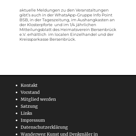
aktuelle Meldungen zu den Veranstaltungen
gibt’s auch in der WhatsApp-Gruppe Info Point
BSB, in der Tageszeitung, im Aushangkasten an
der Klosterpforte und im 1/4 jährlichen
Mitteilungsblatt des Heimatsverein Bersenbrück
e.V. erhältlich im localen Einzelhandel und der
Kreissparkasse Bersenbrück.
Kontakt
Vorstand
Mitglied werden
Satzung
Links
Impressum
Datenschutzerklärung
Wanderweg Kunst und Denkmäler in