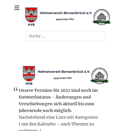
Zum
gegründet 1953
Heimatverein
Inhalt
springen
Bersenbrück e.V.
Suchen
nach:
Unsere Termine für 2027 sind noch im
Entwurfsstatus – Änderungen und
Verschiebungen sich aktuell bis zum
Jahresende noch möglich.
Nachstehend eine Liste mit Kategorien
( um den Kalender – nach Themen zu
sortieren. )