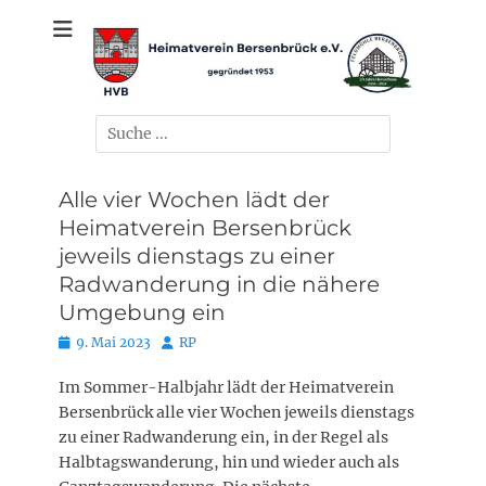
Zum
gegründet 1953
Heimatverein
Inhalt
springen
Bersenbrück e.V.
Suchen
nach:
Alle vier Wochen lädt der
Heimatverein Bersenbrück
jeweils dienstags zu einer
Radwanderung in die nähere
Umgebung ein
Posted
Autor
9. Mai 2023
RP
on
Im Sommer-Halbjahr lädt der Heimatverein
Bersenbrück alle vier Wochen jeweils dienstags
zu einer Radwanderung ein, in der Regel als
Halbtagswanderung, hin und wieder auch als