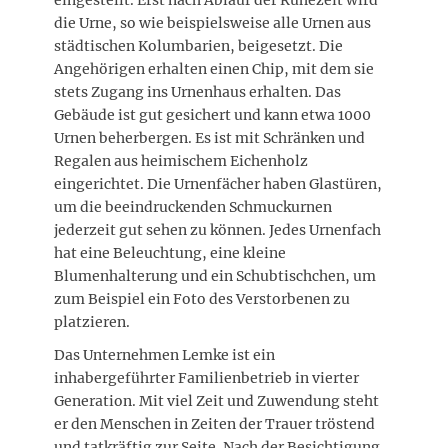
eingestellt. Erst nach Ablauf der Ruhezeit wird
die Urne, so wie beispielsweise alle Urnen aus
städtischen Kolumbarien, beigesetzt. Die
Angehörigen erhalten einen Chip, mit dem sie
stets Zugang ins Urnenhaus erhalten. Das
Gebäude ist gut gesichert und kann etwa 1000
Urnen beherbergen. Es ist mit Schränken und
Regalen aus heimischem Eichenholz
eingerichtet. Die Urnenfächer haben Glastüren,
um die beeindruckenden Schmuckurnen
jederzeit gut sehen zu können. Jedes Urnenfach
hat eine Beleuchtung, eine kleine
Blumenhalterung und ein Schubtischchen, um
zum Beispiel ein Foto des Verstorbenen zu
platzieren.
Das Unternehmen Lemke ist ein
inhabergeführter Familienbetrieb in vierter
Generation. Mit viel Zeit und Zuwendung steht
er den Menschen in Zeiten der Trauer tröstend
und tatkräftig zur Seite. Nach der Besichtigung