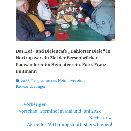
Das Hof- und Dielencafe „Dahlorter Diele“ in
Nortrup war ein Ziel der Bersenbrücker
Radwanderer im Heimatverein.
Foto: Franz
Buitmann
Kategorien
2023
,
Programm des Heimatvereins
,
Radwanderungen
Beitragsnavigation
← Vorheriger
Vorheriger
Vorschau: Termine im Mai und Juni 2023
Beitrag:
Nächster →
Nächster
Aktuelles Mitteilungsblatt ist erschienen!