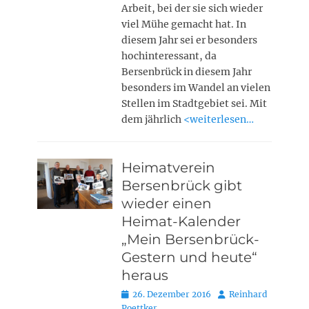
Arbeit, bei der sie sich wieder
viel Mühe gemacht hat. In
diesem Jahr sei er besonders
hochinteressant, da
Bersenbrück in diesem Jahr
besonders im Wandel an vielen
Stellen im Stadtgebiet sei. Mit
dem jährlich
<weiterlesen…
Heimatverein
Bersenbrück gibt
wieder einen
Heimat-Kalender
„Mein Bersenbrück-
Gestern und heute“
heraus
Posted
Autor
26. Dezember 2016
Reinhard
on
Poettker