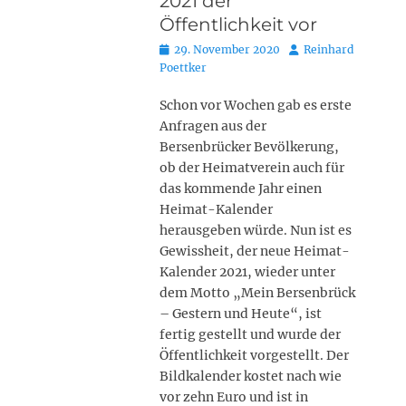
2021 der
Öffentlichkeit vor
Posted
Autor
29. November 2020
Reinhard
on
Poettker
Schon vor Wochen gab es erste
Anfragen aus der
Bersenbrücker Bevölkerung,
ob der Heimatverein auch für
das kommende Jahr einen
Heimat-Kalender
herausgeben würde. Nun ist es
Gewissheit, der neue Heimat-
Kalender 2021, wieder unter
dem Motto „Mein Bersenbrück
– Gestern und Heute“, ist
fertig gestellt und wurde der
Öffentlichkeit vorgestellt. Der
Bildkalender kostet nach wie
vor zehn Euro und ist in