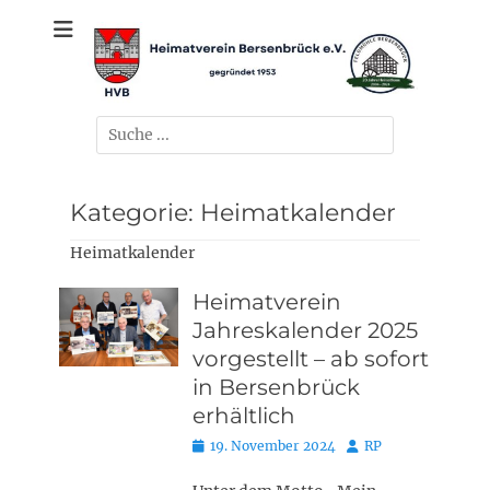
Zum
gegründet 1953
Heimatverein
Inhalt
springen
Bersenbrück e.V.
Suchen
nach:
Kategorie:
Heimatkalender
Heimatkalender
Heimatverein
Jahreskalender 2025
vorgestellt – ab sofort
in Bersenbrück
erhältlich
Posted
Autor
19. November 2024
RP
on