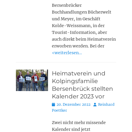
Bersenbrücker
Buchhandlungen Bücherwelt
und Meyer, im Geschäft
Kolde-Weissmann, in der
Tourist-Information, aber
auch direkt beim Heimatverein
erworben werden. Bei der
<weiterlesen…
Heimatverein und
Kolpingsfamilie
Bersenbrück stellten
Kalender 2023 vor
Posted
Autor
20. Dezember 2022
Reinhard
on
Poettker
Zwei nicht mehr missende
Kalender sind jetzt