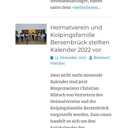
HermannSattinger, haben
unter dem
<weiterlesen…
Heimatverein und
Kolpingsfamilie
Bersenbrück stellten
Kalender 2022 vor
Posted
Autor
13. Dezember 2021
Reinhard
on
Poettker
Zwei nicht mehr missende
Kalender sind jetzt
Bürgermeister Christian
Klütsch von Vertretern des
Heimatvereins und der
Kolpingsfamilie Bersenbrück
vorgestellt worden. Zum einen
handelt es sich um den
Fotokalender des