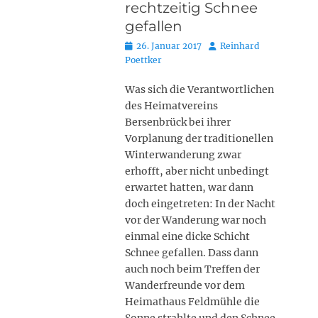
rechtzeitig Schnee
gefallen
Posted
Autor
26. Januar 2017
Reinhard
on
Poettker
Was sich die Verantwortlichen
des Heimatvereins
Bersenbrück bei ihrer
Vorplanung der traditionellen
Winterwanderung zwar
erhofft, aber nicht unbedingt
erwartet hatten, war dann
doch eingetreten: In der Nacht
vor der Wanderung war noch
einmal eine dicke Schicht
Schnee gefallen. Dass dann
auch noch beim Treffen der
Wanderfreunde vor dem
Heimathaus Feldmühle die