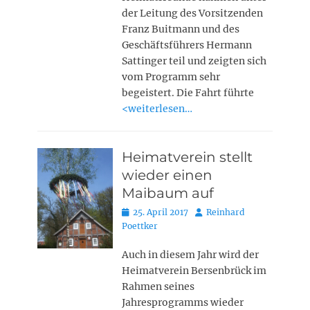
der Leitung des Vorsitzenden
Franz Buitmann und des
Geschäftsführers Hermann
Sattinger teil und zeigten sich
vom Programm sehr
begeistert. Die Fahrt führte
<weiterlesen…
Heimatverein stellt
wieder einen
Maibaum auf
Posted
Autor
25. April 2017
Reinhard
on
Poettker
Auch in diesem Jahr wird der
Heimatverein Bersenbrück im
Rahmen seines
Jahresprogramms wieder