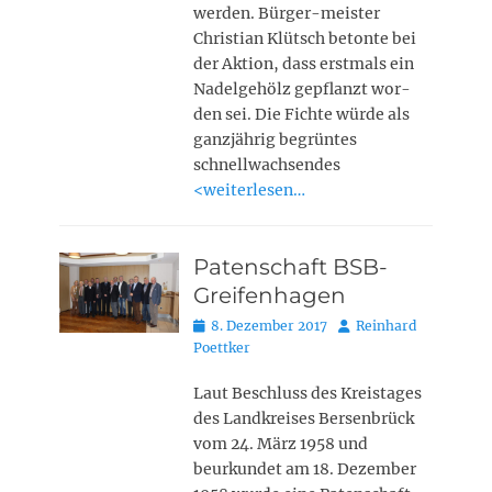
werden. Bürger-meister
Christian Klütsch betonte bei
der Aktion, dass erstmals ein
Nadelgehölz gepflanzt wor-
den sei. Die Fichte würde als
ganzjährig begrüntes
schnellwachsendes
<weiterlesen…
Patenschaft BSB-
Greifenhagen
Posted
Autor
8. Dezember 2017
Reinhard
on
Poettker
Laut Beschluss des Kreistages
des Landkreises Bersenbrück
vom 24. März 1958 und
beurkundet am 18. Dezember