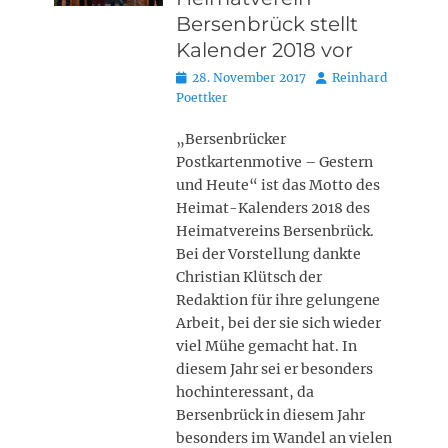
Bersenbrück stellt
Kalender 2018 vor
Posted
Autor
28. November 2017
Reinhard
on
Poettker
„Bersenbrücker
Postkartenmotive – Gestern
und Heute“ ist das Motto des
Heimat-Kalenders 2018 des
Heimatvereins Bersenbrück.
Bei der Vorstellung dankte
Christian Klütsch der
Redaktion für ihre gelungene
Arbeit, bei der sie sich wieder
viel Mühe gemacht hat. In
diesem Jahr sei er besonders
hochinteressant, da
Bersenbrück in diesem Jahr
besonders im Wandel an vielen