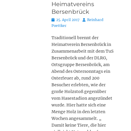
Heimatvereins
Bersenbrück
Posted
Autor
25. April 2017
Reinhard
on
Poettker
Traditionell brennt der
Heimatverein Bersenbrück in
Zusammenarbeit mit dem TuS
Bersenbrück und der DLRG,
Ortsgruppe Bersenbrück, am
Abend des Ostersonntags ein
Osterfeuer ab, rund 200
Besucher erlebten, wie der
große Holzstoß gegenüber
vom Hasestadion angezündet
wurde. Hier hatte sich eine
Menge Holz in den letzten
Wochen angesammelt. „
Damit keine Tiere, die hier