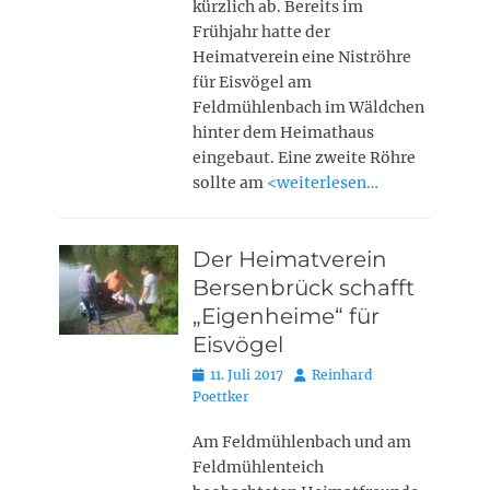
kürzlich ab. Bereits im
Frühjahr hatte der
Heimatverein eine Niströhre
für Eisvögel am
Feldmühlenbach im Wäldchen
hinter dem Heimathaus
eingebaut. Eine zweite Röhre
sollte am
<weiterlesen…
Der Heimatverein
Bersenbrück schafft
„Eigenheime“ für
Eisvögel
Posted
Autor
11. Juli 2017
Reinhard
on
Poettker
Am Feldmühlenbach und am
Feldmühlenteich