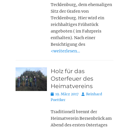
Tecklenburg, dem ehemaligen
Sitz der Grafen von
Tecklenburg. Hier wird ein
reichhaltiges Frühstück
angeboten ( im Fahrpreis
enthalten). Nach einer
Besichtigung des
<weiterlesen…
Holz für das
Osterfeuer des
Heimatvereins
Posted
Autor
19. März 2017
Reinhard
on
Poettker
Traditionell brennt der
Heimatverein Bersenbrück am
Abend des ersten Ostertages