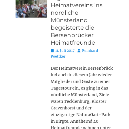
Heimatvereins ins
nördliche
Münsterland
begeisterte die
Bersenbrücker
Heimatfreunde
Posted
Autor
11. Juli 2017
Reinhard
on
Poettker
Der Heimatverein Bersenbrück
lud auch in diesem Jahr wieder
Mitglieder und Gäste zu einer
Tagestour ein, es ging in das
nördliche Münsterland, Ziele
waren Tecklenburg, Kloster
Gravenhorst und der
einzigartige NaturaGart-Park
in Birgte. Annähernd 40
Heimatfreunde nahmen unter