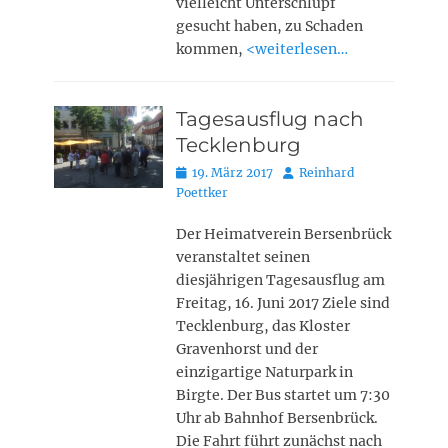
vielleicht Unterschlupf
gesucht haben, zu Schaden
kommen,
<weiterlesen…
Tagesausflug nach
Tecklenburg
Posted
Autor
19. März 2017
Reinhard
on
Poettker
Der Heimatverein Bersenbrück
veranstaltet seinen
diesjährigen Tagesausflug am
Freitag, 16. Juni 2017 Ziele sind
Tecklenburg, das Kloster
Gravenhorst und der
einzigartige Naturpark in
Birgte. Der Bus startet um 7:30
Uhr ab Bahnhof Bersenbrück.
Die Fahrt führt zunächst nach