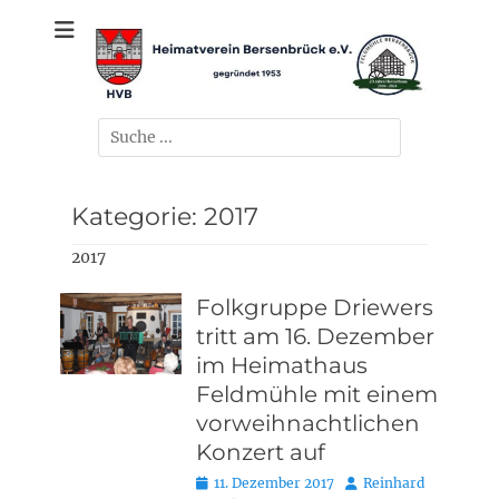
Zum
gegründet 1953
Heimatverein
Inhalt
springen
Bersenbrück e.V.
Suchen
nach:
Kategorie:
2017
2017
Folkgruppe Driewers
tritt am 16. Dezember
im Heimathaus
Feldmühle mit einem
vorweihnachtlichen
Konzert auf
Posted
Autor
11. Dezember 2017
Reinhard