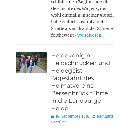
schilderte zu Beginn kurz die
Geschichte des Wagens, der
wohl einmalig in seiner Art sei,
habe er doch sowohl auf der
Straße als auch auf der Schiene
fortbewegt
<weiterlesen…
Heidekönigin,
Heidschnucken und
Heidegeist –
Tagesfahrt des
Heimatvereins
Bersenbrück führte
in die Lüneburger
Heide
Posted
Autor
18. September 2018
Reinhard
on
Poettker