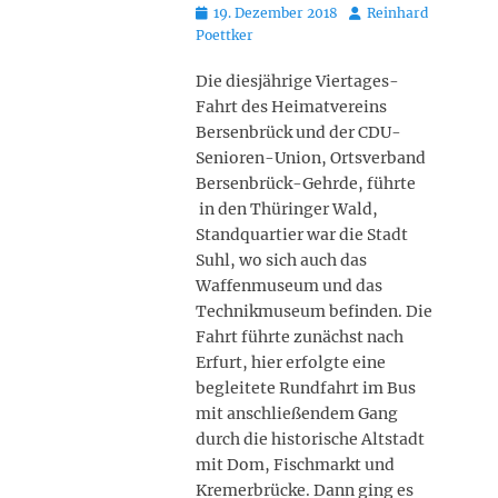
Posted
Autor
19. Dezember 2018
Reinhard
on
Poettker
Die diesjährige Viertages-
Fahrt des Heimatvereins
Bersenbrück und der CDU-
Senioren-Union, Ortsverband
Bersenbrück-Gehrde, führte
in den Thüringer Wald,
Standquartier war die Stadt
Suhl, wo sich auch das
Waffenmuseum und das
Technikmuseum befinden. Die
Fahrt führte zunächst nach
Erfurt, hier erfolgte eine
begleitete Rundfahrt im Bus
mit anschließendem Gang
durch die historische Altstadt
mit Dom, Fischmarkt und
Kremerbrücke. Dann ging es