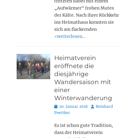
trotzten dabei mit einem
„Aufwärmer“ frohen Mutes
der Kälte. Nach ihrer Rückkehr
ins Heimathaus konnten sie
sich am flackernden
<weiterlesen…
Heimatverein
eröffnete die
diesjährige
Wandersaison mit
einer
Winterwanderung
Posted
Autor
20. Januar 2018
Reinhard
on
Poettker
Es ist schon gute Tradition,
dass der Heimatverein