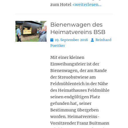
zum Hotel
<weiterlesen…
Bienenwagen des
Heimatvereins BSB
Posted
Autor
19. September 2018
Reinhard
on
Poettker
Mit einer kleinen
Einweihungsfeier ist der
Bienenwagen, der am Rande
der Streuobstwiese am
Feldmühlenteich in der Nähe
des Heimathauses Feldmühle
seinen endgültigen Platz
gefunden hat, seiner
Bestimmung übergeben
worden. Heimatvereins-
Vorsitzender Franz Buitmann