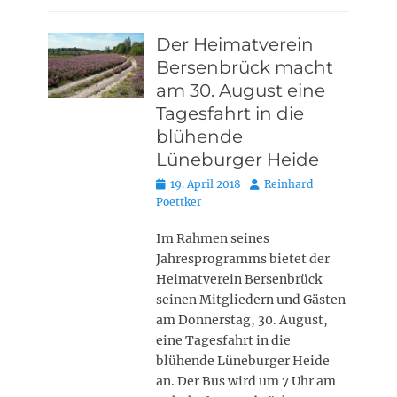
Der Heimatverein
Bersenbrück macht
am 30. August eine
Tagesfahrt in die
blühende
Lüneburger Heide
Posted
Autor
19. April 2018
Reinhard
on
Poettker
Im Rahmen seines
Jahresprogramms bietet der
Heimatverein Bersenbrück
seinen Mitgliedern und Gästen
am Donnerstag, 30. August,
eine Tagesfahrt in die
blühende Lüneburger Heide
an. Der Bus wird um 7 Uhr am