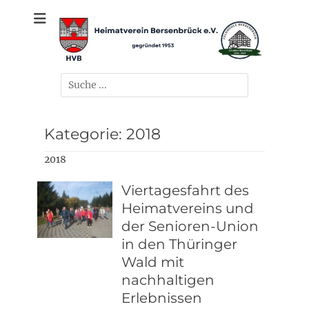
Zum
gegründet 1953
Heimatverein
Inhalt
springen
Bersenbrück e.V.
Suchen
nach:
Kategorie:
2018
2018
Viertagesfahrt des
Heimatvereins und
der Senioren-Union
in den Thüringer
Wald mit
nachhaltigen
Erlebnissen