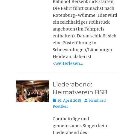
Bahnhof Bersenbrück starten.
Die Fahrt führt zunächst nach
Rotenburg-Wümme. Hier wird
ein reichhaltiges Frühstück
angeboten (im Fahrpreis
enthalten). Daran schließt sich
eine Gästeführung in
Schneverdingen/Lüneburger
Heide an, dabei ist
<weiterlesen…
Liederabend:
Heimatverein BSB
Posted
Autor
19. April 2018
Reinhard
on
Poettker
Chorbeiträge und
gemeinsames Singen beim
Liederabend des