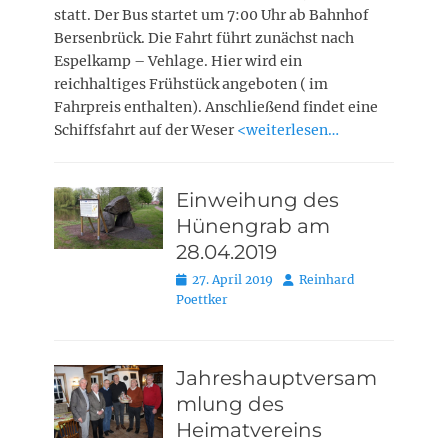
statt. Der Bus startet um 7:00 Uhr ab Bahnhof
Bersenbrück. Die Fahrt führt zunächst nach
Espelkamp – Vehlage. Hier wird ein
reichhaltiges Frühstück angeboten ( im
Fahrpreis enthalten). Anschließend findet eine
Schiffsfahrt auf der Weser
<weiterlesen…
Einweihung des
Hünengrab am
28.04.2019
Posted
Autor
27. April 2019
Reinhard
on
Poettker
Jahreshauptversam
mlung des
Heimatvereins