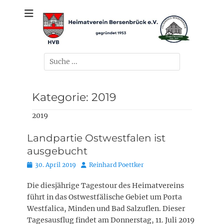
Zum
gegründet 1953
Heimatverein
Inhalt
springen
Bersenbrück e.V.
Suchen
nach:
Kategorie:
2019
2019
Landpartie Ostwestfalen ist
ausgebucht
Posted
Autor
30. April 2019
Reinhard Poettker
on
Die diesjährige Tagestour des Heimatvereins
führt in das Ostwestfälische Gebiet um Porta
Westfalica, Minden und Bad Salzuflen. Dieser
Tagesausflug findet am Donnerstag, 11. Juli 2019