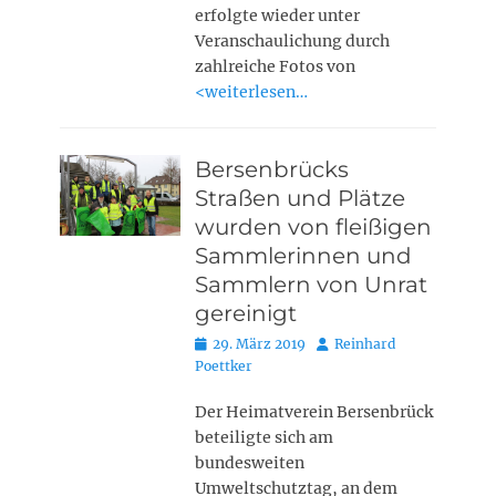
erfolgte wieder unter
Veranschaulichung durch
zahlreiche Fotos von
<weiterlesen…
Bersenbrücks
Straßen und Plätze
wurden von fleißigen
Sammlerinnen und
Sammlern von Unrat
gereinigt
Posted
Autor
29. März 2019
Reinhard
on
Poettker
Der Heimatverein Bersenbrück
beteiligte sich am
bundesweiten
Umweltschutztag, an dem