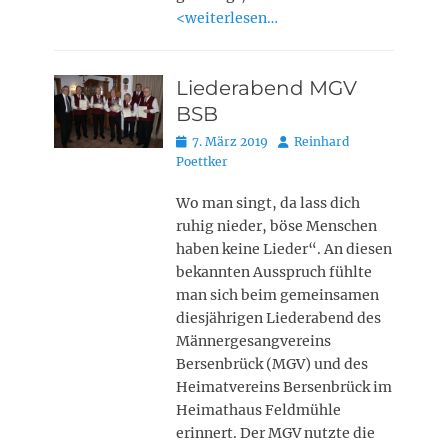
<weiterlesen…
Liederabend MGV
BSB
Posted
Autor
7. März 2019
Reinhard
on
Poettker
Wo man singt, da lass dich
ruhig nieder, böse Menschen
haben keine Lieder“. An diesen
bekannten Ausspruch fühlte
man sich beim gemeinsamen
diesjährigen Liederabend des
Männergesangvereins
Bersenbrück (MGV) und des
Heimatvereins Bersenbrück im
Heimathaus Feldmühle
erinnert. Der MGV nutzte die