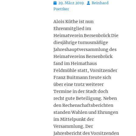
Posted
Autor
29. März 2019
Reinhard
on
Poettker
Alois Küthe ist nun
Ehrenmitglied im
Heimatverein Bersenbrück Die
diesjährige turnusmäßige
Jahreshauptversammlung des
Heimatvereins Bersenbrück
fand im Heimathaus
Feldmühle statt, Vorsitzender
Franz Buitmann freute sich
über eine trotz weiterer
Termine in der Stadt doch
recht gute Beteiligung. Neben
den Rechenschaftsberichten
standen Wahlen und Ehrungen
im Mittelpunkt der
Versammlung. Der
Jahresbericht des Vorsitzenden