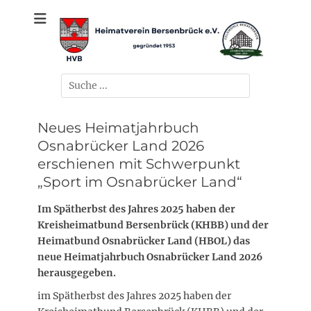
Zum
gegründet 1953
Heimatverein
Inhalt
springen
Bersenbrück e.V.
Suchen
nach:
Neues Heimatjahrbuch
Osnabrücker Land 2026
erschienen mit Schwerpunkt
„Sport im Osnabrücker Land“
Im Spätherbst des Jahres 2025 haben der
Kreisheimatbund Bersenbrück (KHBB) und der
Heimatbund Osnabrücker Land (HBOL) das
neue Heimatjahrbuch Osnabrücker Land 2026
herausgegeben.
im Spätherbst des Jahres 2025 haben der