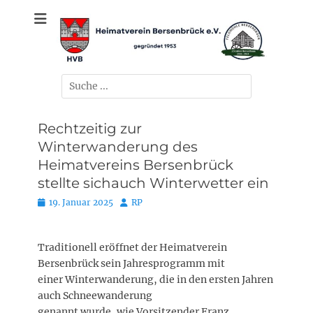
Zum
gegründet 1953
Heimatverein
Inhalt
springen
Bersenbrück e.V.
Suchen
nach:
Rechtzeitig zur
Winterwanderung des
Heimatvereins Bersenbrück
stellte sichauch Winterwetter ein
Posted
Autor
19. Januar 2025
RP
on
Traditionell eröffnet der Heimatverein
Bersenbrück sein Jahresprogramm mit
einer Winterwanderung, die in den ersten Jahren
auch Schneewanderung
genannt wurde, wie Vorsitzender Franz