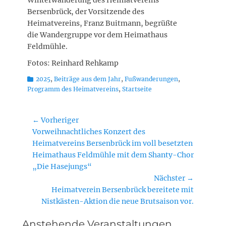
Winterwanderung des Heimatvereins
Bersenbrück, der Vorsitzende des
Heimatvereins, Franz Buitmann, begrüßte
die Wandergruppe vor dem Heimathaus
Feldmühle.
Fotos: Reinhard Rehkamp
Kategorien
2025
,
Beiträge aus dem Jahr
,
Fußwanderungen
,
Programm des Heimatvereins
,
Startseite
Beitragsnavigation
← Vorheriger
Vorheriger
Vorweihnachtliches Konzert des
Beitrag:
Heimatvereins Bersenbrück im voll besetzten
Heimathaus Feldmühle mit dem Shanty-Chor
„Die Hasejungs“
Nächster →
Nächster
Heimatverein Bersenbrück bereitete mit
Beitrag:
Nistkästen-Aktion die neue Brutsaison vor.
Anstehende Veranstaltungen