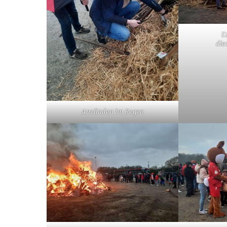
E
die
Anzünden im Regen