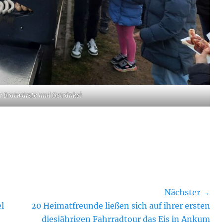
ür Bratwürste und Getränke!
Nächster →
Nächster
l
20 Heimatfreunde ließen sich auf ihrer ersten
Beitrag:
diesjährigen Fahrradtour das Eis in Ankum