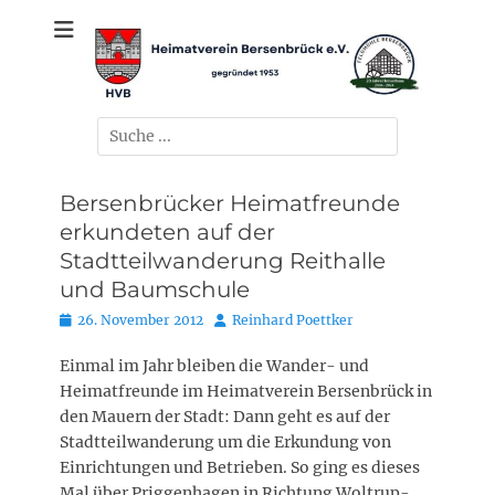
Zum
gegründet 1953
Heimatverein
Inhalt
springen
Bersenbrück e.V.
Suchen
nach:
Bersenbrücker Heimatfreunde
erkundeten auf der
Stadtteilwanderung Reithalle
und Baumschule
Posted
Autor
26. November 2012
Reinhard Poettker
on
Einmal im Jahr bleiben die Wander- und
Heimatfreunde im Heimatverein Bersenbrück in
den Mauern der Stadt: Dann geht es auf der
Stadtteilwanderung um die Erkundung von
Einrichtungen und Betrieben. So ging es dieses
Mal über Priggenhagen in Richtung Woltrup-