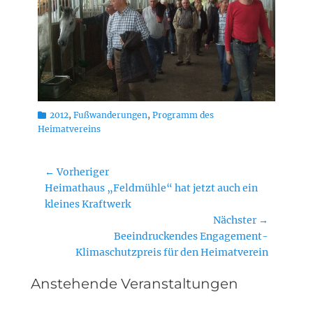
Kategorien
2012
,
Fußwanderungen
,
Programm des
Heimatvereins
Beitragsnavigation
← Vorheriger
Vorheriger
Heimathaus „Feldmühle“ hat jetzt auch ein
Beitrag:
kleines Kraftwerk
Nächster →
Nächster
Beeindruckendes Engagement-
Beitrag:
Klimaschutzpreis für den Heimatverein
Anstehende Veranstaltungen