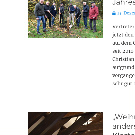
Jahre
Posted
13. Dez
on
Vertrete
jetzt den
auf dem 
seit 2010
Christian
aufgrund 
vergangen
sehr gut 
„Weih
ander