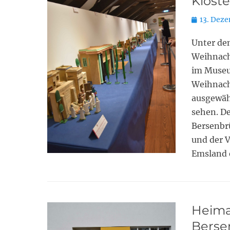
Kloste
Posted
13. Dez
on
Unter de
Weihnacht
im Museu
Weihnach
ausgewäh
sehen. D
Bersenbrü
und der 
Emsland e
Heima
Bersen