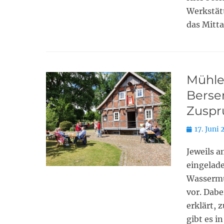
Werkstät
das Mitt
Mühle
Berse
Zuspr
Posted
17. Juni 
on
Jeweils 
eingelade
Wassermü
vor. Dabe
erklärt, 
gibt es 