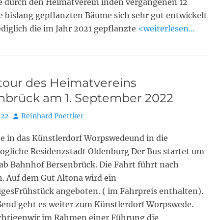
ge durch den Heimatverein inden vergangenen 12
e bislang gepflanzten Bäume sich sehr gut entwickelt
diglich die im Jahr 2021 gepflanzte
<weiterlesen…
tour des Heimatvereins
nbrück am 1. September 2022
Autor
022
Reinhard Poettker
te in das Künstlerdorf Worpswedeund in die
ogliche Residenzstadt Oldenburg Der Bus startet um
ab Bahnhof Bersenbrück. Die Fahrt führt nach
. Auf dem Gut Altona wird ein
igesFrühstück angeboten. ( im Fahrpreis enthalten).
ßend geht es weiter zum Künstlerdorf Worpswede.
ichtigenwir im Rahmen einer Führung die