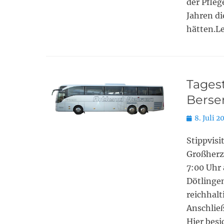
der Pfle
Jahren di
hätten.Le
Tages
Berse
Posted
8. Juli 2
on
Stippvisi
Großherz
7:00 Uhr 
Dötlingen
reichhalt
Anschlie
Hier bes