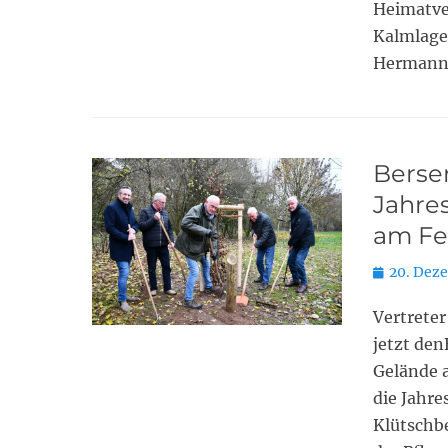
Heimatve
Kalmlage
HermannS
Berse
Jahres
am Fe
Posted
20. Dez
on
Vertrete
jetzt den
Gelände a
die Jahre
Klütschbe