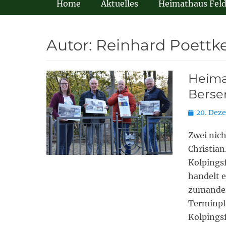
Home
Aktuelles
Heimathaus Fel
Autor:
Reinhard Poettk
Heima
Bersen
Posted
20. Dez
on
Zwei nich
Christian
Kolpings
handelt 
zumander
Terminpl
Kolpings