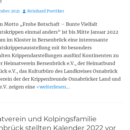
r
Autor
ember 2021
Reinhard Poettker
m Motto „Frohe Botschaft – Bunte Vielfalt
skrippen einmal anders“ ist bis Mitte Januar 2022
m im Kloster in Bersenbrück eine interessante
tskrippenausstellung mit 80 besonders
lten Krippendarstellungen ausfünf Kontinenten zu
er Heimatverein Bersenbrück e.V., der Heimatbund
ck e.V., das Kulturbüro des Landkreises Osnabrück
Verein der der Krippenfreunde Osnabrücker Land und
.V. zeigen eine
<weiterlesen…
tverein und Kolpingsfamilie
brück stellten Kalender 2022 vor