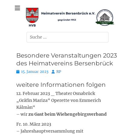
Zum
gegründet 1953
Heimatverein
Inhalt
springen
Bersenbrück e.V.
Suchen
nach:
Besondere Veranstaltungen 2023
des Heimatvereins Bersenbrück
Posted
Autor
15. Januar 2023
RP
on
weitere Informationen folgen
12. Februar 2023 _ Theater Osnabrück
„Gräfin Mariza“ Operette von Emmerich
Kálmàn“
– wir
zu Gast beim Wiehengebirgsverband
Fr. 10. März 2023
– Jahreshauptversammlung mit