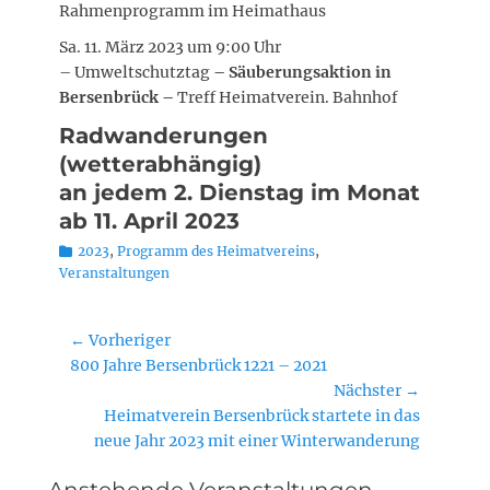
Rahmenprogramm im Heimathaus
Sa. 11. März 2023 um 9:00 Uhr
– Umweltschutztag
– Säuberungsaktion in
Bersenbrück –
Treff Heimatverein. Bahnhof
Radwanderungen
(wetterabhängig)
an jedem 2. Dienstag im Monat
ab 11. April 2023
Kategorien
2023
,
Programm des Heimatvereins
,
Veranstaltungen
Beitragsnavigation
← Vorheriger
Vorheriger
800 Jahre Bersenbrück 1221 – 2021
Beitrag:
Nächster →
Nächster
Heimatverein Bersenbrück startete in das
Beitrag:
neue Jahr 2023 mit einer Winterwanderung