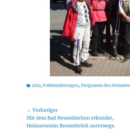
Kategorien
2012
,
Fußwanderungen
,
Programm des Heimatve
Beitragsnavigation
← Vorheriger
Vorheriger
Mit dem Rad Neuenkirchen erkundet,
Beitrag:
Heimatverein Bersenbrück unterwegs.