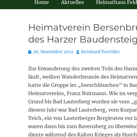
Home
Aktuelles
Heimathaus Fel
Heimatverein Bersenbrü
des Harzer Baudenstei
Posted
Autor
26. November 2012
Reinhard Poettker
on
Zur Erwanderung des zweiten Teils des Harz
läuft, weilten Wanderfreunde des Heimatvere
hatte die Gruppe im „Seeschlösschen“ in Bad
Heimatvereins, Franz Buitmann. Wie im verg
Grund bis Bad Lauterberg wurden sie vom „g
diesem Jahr war Bad Lauterberg, vom Kurpar
Teich, ein von Lauterberger Bergleuten vor 
waren dann bis zum Ravensberg zu überwinden
diente während des Kalten Krieges als Horch