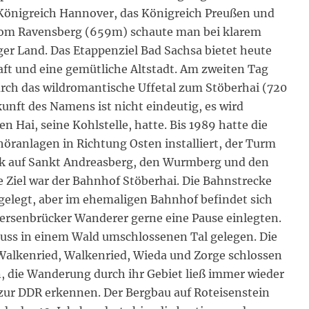
s Königreich Hannover, das Königreich Preußen und
om Ravensberg (659m) schaute man bei klarem
er Land. Das Etappenziel Bad Sachsa bietet heute
ft und eine gemütliche Altstadt. Am zweiten Tag
rch das wildromantische Uffetal zum Stöberhai (720
nft des Namens ist nicht eindeutig, es wird
n Hai, seine Kohlstelle, hatte. Bis 1989 hatte die
ranlagen in Richtung Osten installiert, der Turm
ick auf Sankt Andreasberg, den Wurmberg und den
 Ziel war der Bahnhof Stöberhai. Die Bahnstrecke
gelegt, aber im ehemaligen Bahnhof befindet sich
ersenbrücker Wanderer gerne eine Pause einlegten.
uss in einem Wald umschlossenen Tal gelegen. Die
 Walkenried, Walkenried, Wieda und Zorge schlossen
 die Wanderung durch ihr Gebiet ließ immer wieder
 zur DDR erkennen. Der Bergbau auf Roteisenstein