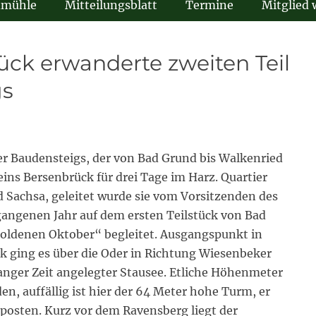
dmühle
Mitteilungsblatt
Termine
Mitglied
ck erwanderte zweiten Teil
gs
er Baudensteigs, der von Bad Grund bis Walkenried
ins Bersenbrück für drei Tage im Harz. Quartier
 Sachsa, geleitet wurde sie vom Vorsitzenden des
angenen Jahr auf dem ersten Teilstück von Bad
oldenen Oktober“ begleitet. Ausgangspunkt in
k ging es über die Oder in Richtung Wiesenbeker
langer Zeit angelegter Stausee. Etliche Höhenmeter
, auffällig ist hier der 64 Meter hohe Turm, er
posten. Kurz vor dem Ravensberg liegt der