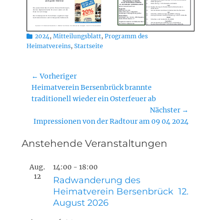
Kategorien
2024
,
Mitteilungsblatt
,
Programm des
Heimatvereins
,
Startseite
Beitragsnavigation
← Vorheriger
Vorheriger
Heimatverein Bersenbrück brannte
Beitrag:
traditionell wieder ein Osterfeuer ab
Nächster →
Nächster
Impressionen von der Radtour am 09 04 2024
Beitrag:
Anstehende Veranstaltungen
Aug.
14:00
-
18:00
12
Radwanderung des
Heimatverein Bersenbrück 12.
August 2026