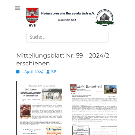
Zum
gegründet 1953
Heimatverein
Inhalt
springen
Bersenbrück e.V.
Suchen
nach:
Mitteilungsblatt Nr. 59 – 2024/2
erschienen
Posted
Autor
1. April 2024
RP
on