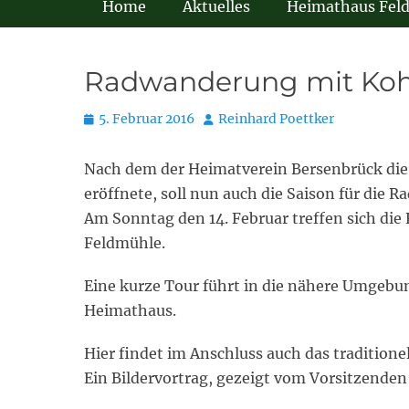
Home
Aktuelles
Heimathaus Fel
Radwanderung mit Koh
Posted
Autor
5. Februar 2016
Reinhard Poettker
on
Nach dem der Heimatverein Bersenbrück di
eröffnete, soll nun auch die Saison für die 
Am Sonntag den 14. Februar treffen sich di
Feldmühle.
Eine kurze Tour führt in die nähere Umgebu
Heimathaus.
Hier findet im Anschluss auch das tradition
Ein Bildervortrag, gezeigt vom Vorsitzenden