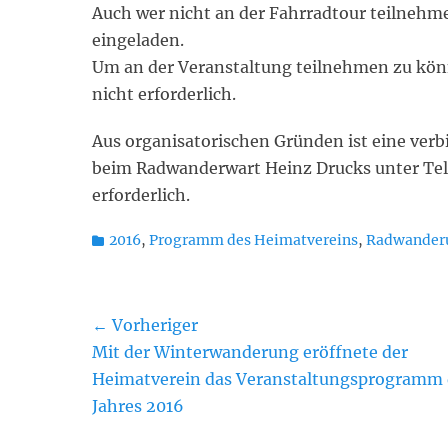
Auch wer nicht an der Fahrradtour teilnehme
eingeladen.
Um an der Veranstaltung teilnehmen zu könn
nicht erforderlich.
Aus organisatorischen Gründen ist eine verb
beim Radwanderwart Heinz Drucks unter Telef
erforderlich.
Kategorien
2016
,
Programm des Heimatvereins
,
Radwander
Beitragsnavigation
← Vorheriger
Vorheriger
Mit der Winterwanderung eröffnete der
Beitrag:
Heimatverein das Veranstaltungsprogramm 
Jahres 2016