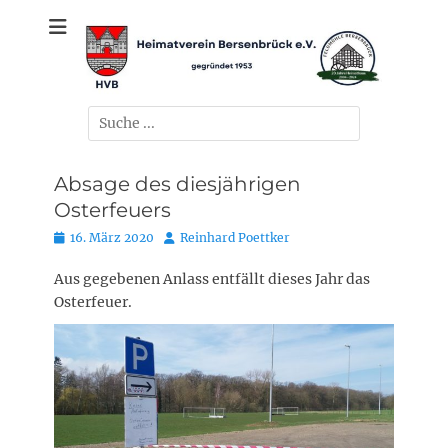
Zum
gegründet 1953
Heimatverein
Inhalt
springen
Bersenbrück e.V.
Suchen
nach:
Absage des diesjährigen
Osterfeuers
Posted
Autor
16. März 2020
Reinhard Poettker
on
Aus gegebenen Anlass entfällt dieses Jahr das
Osterfeuer.