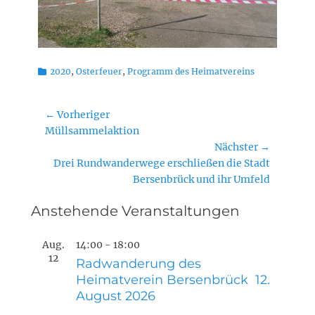
Kategorien
2020
,
Osterfeuer
,
Programm des Heimatvereins
Beitragsnavigation
← Vorheriger
Vorheriger
Müllsammelaktion
Beitrag:
Nächster →
Nächster
Drei Rundwanderwege erschließen die Stadt
Beitrag:
Bersenbrück und ihr Umfeld
Anstehende Veranstaltungen
Aug.
14:00
-
18:00
12
Radwanderung des
Heimatverein Bersenbrück 12.
August 2026