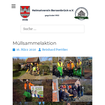
Zum
gegründet 1953
Heimatverein
Inhalt
springen
Bersenbrück e.V.
Suchen
nach:
Müllsammelaktion
Posted
Autor
16. März 2020
Reinhard Poettker
on