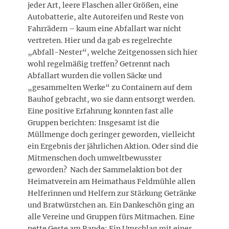
jeder Art, leere Flaschen aller Größen, eine
Autobatterie, alte Autoreifen und Reste von
Fahrrädern – kaum eine Abfallart war nicht
vertreten. Hier und da gab es regelrechte
„Abfall-Nester“, welche Zeitgenossen sich hier
wohl regelmäßig treffen? Getrennt nach
Abfallart wurden die vollen Säcke und
„gesammelten Werke“ zu Containern auf dem
Bauhof gebracht, wo sie dann entsorgt werden.
Eine positive Erfahrung konnten fast alle
Gruppen berichten: Insgesamt ist die
Müllmenge doch geringer geworden, vielleicht
ein Ergebnis der jährlichen Aktion. Oder sind die
Mitmenschen doch umweltbewusster
geworden? Nach der Sammelaktion bot der
Heimatverein am Heimathaus Feldmühle allen
Helferinnen und Helfern zur Stärkung Getränke
und Bratwürstchen an. Ein Dankeschön ging an
alle Vereine und Gruppen fürs Mitmachen. Eine
nette Geste am Rande: Ein Umschlag mit einer