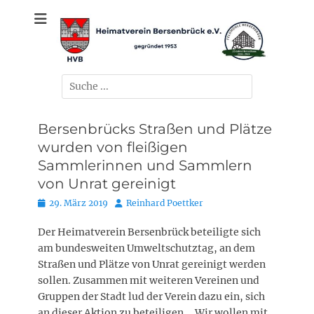
Zum
gegründet 1953
Heimatverein
Inhalt
springen
Bersenbrück e.V.
Suchen
nach:
Bersenbrücks Straßen und Plätze
wurden von fleißigen
Sammlerinnen und Sammlern
von Unrat gereinigt
Posted
Autor
29. März 2019
Reinhard Poettker
on
Der Heimatverein Bersenbrück beteiligte sich
am bundesweiten Umweltschutztag, an dem
Straßen und Plätze von Unrat gereinigt werden
sollen. Zusammen mit weiteren Vereinen und
Gruppen der Stadt lud der Verein dazu ein, sich
an dieser Aktion zu beteiligen. „Wir wollen mit