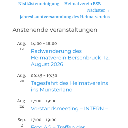
Vorheriger
Nistkästenreinigung – Heimatverein BSB
Beitrag:
Nächster →
Nächster
Jahreshauptversammlung des Heimatvereins
Beitrag:
Anstehende Veranstaltungen
Aug.
14:00
-
18:00
12
Radwanderung des
Heimatverein Bersenbrück 12.
August 2026
Aug.
06:45
-
19:30
20
Tagesfahrt des Heimatvereins
ins Münsterland
Aug.
17:00
-
19:00
24
Vorstandsmeeting – INTERN –
Sep.
17:00
-
19:00
2
Foto AG – Treffen der