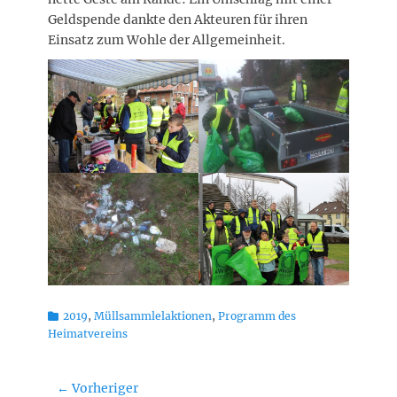
Geldspende dankte den Akteuren für ihren
Einsatz zum Wohle der Allgemeinheit.
Kategorien
2019
,
Müllsammlelaktionen
,
Programm des
Heimatvereins
Beitragsnavigation
← Vorheriger