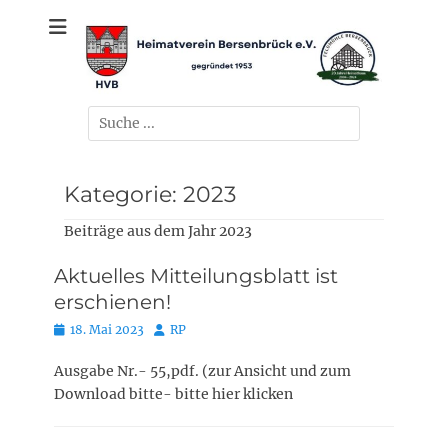
Zum
gegründet 1953
Heimatverein
Inhalt
springen
Bersenbrück e.V.
Suchen
nach:
Kategorie:
2023
Beiträge aus dem Jahr 2023
Aktuelles Mitteilungsblatt ist
erschienen!
Posted
Autor
18. Mai 2023
RP
on
Ausgabe Nr.- 55,pdf. (zur Ansicht und zum
Download bitte- bitte hier klicken