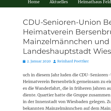
Home
Aktuelles
Heimathaus Fel
CDU-Senioren-Union B
Heimatverein Bersenbr
Mainzelmännchen und d
Landeshauptstadt Wie
Posted
Autor
2. Januar 2020
Reinhard Poettker
on
uch in diesem Jahr luden die CDU-Senioren
Heimatverein Bersenbrück gemeinsam zu ein
es die Wanderfahrt, die in früheren Jahren
diente. Quartier hatte die Gruppe zusammen
in der Innenstadt von Wiesbaden gelegen. Z
bekannten Mainzelmännchen auf dem Mainz