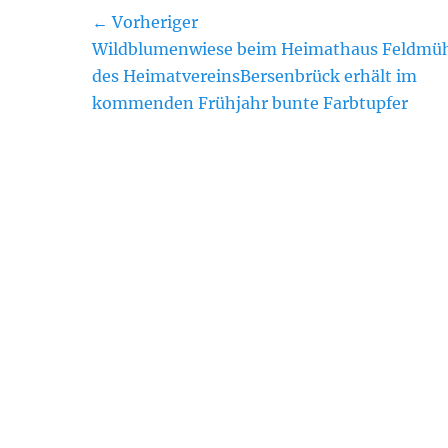
Beitragsnavigation
← Vorheriger
Vorheriger
Wildblumenwiese beim Heimathaus Feldmü
Beitrag:
des HeimatvereinsBersenbrück erhält im
kommenden Frühjahr bunte Farbtupfer