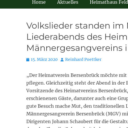
Home
Aktuelles
Heimathaus Fel
Volkslieder standen im 
Liederabends des Heim
Männergesangvereins 
Posted
Autor
15. März 2020
Reinhard Poettker
on
„Der Heimatverein Bersenbrück möchte mit d
pflegen. Gleichzeitig steht der Abend in der
Vorsitzende des Heimatvereins Bersenbrück,
erschienenen Gäste, darunter auch eine Gru
gute Besuch mache Mut, den traditionellen 
Männergesangverein Bersenbrück (MGV) mi
Dirigenten Johann Schaubert für die Gestalt