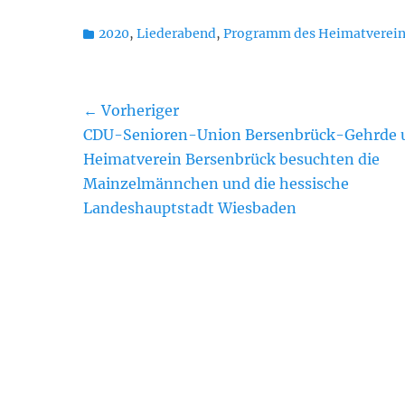
Kategorien
2020
,
Liederabend
,
Programm des Heimatverein
Beitragsnavigation
← Vorheriger
Vorheriger
CDU-Senioren-Union Bersenbrück-Gehrde 
Beitrag:
Heimatverein Bersenbrück besuchten die
Mainzelmännchen und die hessische
Landeshauptstadt Wiesbaden