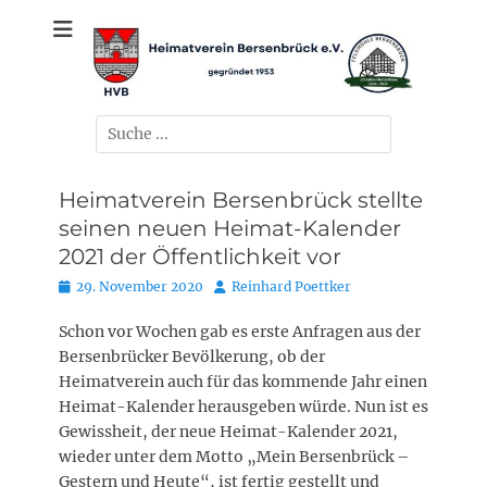
Zum
gegründet 1953
Heimatverein
Inhalt
springen
Bersenbrück e.V.
Suchen
nach:
Heimatverein Bersenbrück stellte
seinen neuen Heimat-Kalender
2021 der Öffentlichkeit vor
Posted
Autor
29. November 2020
Reinhard Poettker
on
Schon vor Wochen gab es erste Anfragen aus der
Bersenbrücker Bevölkerung, ob der
Heimatverein auch für das kommende Jahr einen
Heimat-Kalender herausgeben würde. Nun ist es
Gewissheit, der neue Heimat-Kalender 2021,
wieder unter dem Motto „Mein Bersenbrück –
Gestern und Heute“, ist fertig gestellt und