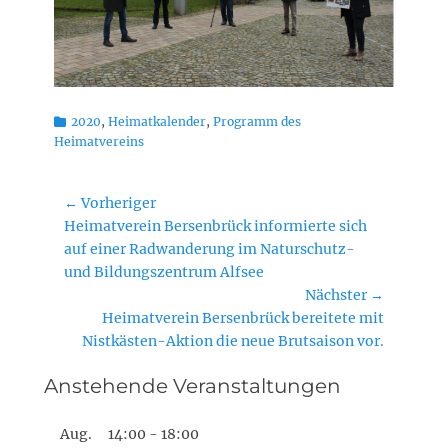
Kategorien
2020
,
Heimatkalender
,
Programm des
Heimatvereins
Beitragsnavigation
← Vorheriger
Vorheriger
Heimatverein Bersenbrück informierte sich
Beitrag:
auf einer Radwanderung im Naturschutz-
und Bildungszentrum Alfsee
Nächster →
Nächster
Heimatverein Bersenbrück bereitete mit
Beitrag:
Nistkästen-Aktion die neue Brutsaison vor.
Anstehende Veranstaltungen
Aug.
14:00
-
18:00