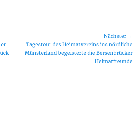
Nächster →
Nächster
her
Tagestour des Heimatvereins ins nördliche
Beitrag:
rück
Münsterland begeisterte die Bersenbrücker
Heimatfreunde