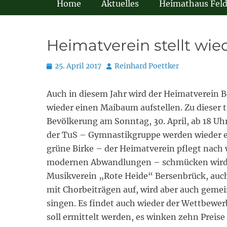
Home
Aktuelles
Heimathaus Fel
Heimatverein stellt wi
Posted
Autor
25. April 2017
Reinhard Poettker
on
Auch in diesem Jahr wird der Heimatverein
wieder einen Maibaum aufstellen. Zu dieser t
Bevölkerung am Sonntag, 30. April, ab 18 
der TuS – Gymnastikgruppe werden wieder e
grüne Birke – der Heimatverein pflegt nach w
modernen Abwandlungen – schmücken wird. M
Musikverein „Rote Heide“ Bersenbrück, auc
mit Chorbeiträgen auf, wird aber auch geme
singen. Es findet auch wieder der Wettbew
soll ermittelt werden, es winken zehn Preis