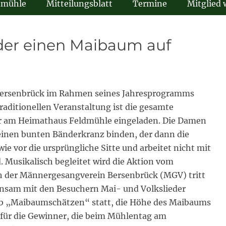
dmühle
Mitteilungsblatt
Termine
Mitglied
eder einen Maibaum auf
 Bersenbrück im Rahmen seines Jahresprogramms
raditionellen Veranstaltung ist die gesamte
Uhr am Heimathaus Feldmühle eingeladen. Die Damen
inen bunten Bänderkranz binden, der dann die
ie vor die ursprüngliche Sitte und arbeitet nicht mit
usikalisch begleitet wird die Aktion vom
h der Männergesangverein Bersenbrück (MGV) tritt
insam mit den Besuchern Mai- und Volkslieder
erb „Maibaumschätzen“ statt, die Höhe des Maibaums
e für die Gewinner, die beim Mühlentag am