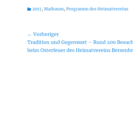
Kategorien
2017
,
Maibaum
,
Programm des Heimatvereins
Beitragsnavigation
← Vorheriger
Vorheriger
Tradition und Gegenwart – Rund 200 Besuc
Beitrag:
beim Osterfeuer des Heimatvereins Bersenb