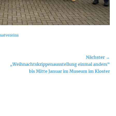
atvereins
Nächster →
Nächster
„Weihnachtskrippenausstellung einmal anders“
Beitrag:
bis Mitte Januar im Museum im Kloster