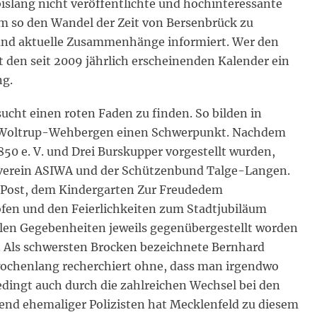
islang nicht veröffentlichte und hochinteressante
um so den Wandel der Zeit von Bersenbrück zu
 und aktuelle Zusammenhänge informiert. Wer den
t den seit 2009 jährlich erscheinenden Kalender ein
ng.
ucht einen roten Faden zu finden. So bilden in
nd Woltrup-Wehbergen einen Schwerpunkt. Nachdem
50 e. V. und Drei Burskupper vorgestellt wurden,
nverein ASIWA und der Schützenbund Talge-Langen.
er Post, dem Kindergarten Zur Freudedem
en und den Feierlichkeiten zum Stadtjubiläum
llen Gegebenheiten jeweils gegenübergestellt worden
. Als schwersten Brocken bezeichnete Bernhard
 wochenlang recherchiert ohne, dass man irgendwo
bedingt auch durch die zahlreichen Wechsel bei den
end ehemaliger Polizisten hat Mecklenfeld zu diesem