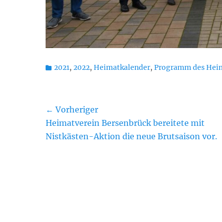
Kategorien
2021
,
2022
,
Heimatkalender
,
Programm des Heim
Beitragsnavigation
← Vorheriger
Vorheriger
Heimatverein Bersenbrück bereitete mit
Beitrag:
Nistkästen-Aktion die neue Brutsaison vor.