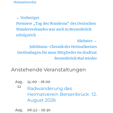
Heimatvereins
Beitragsnavigation
← Vorheriger
Vorheriger
Premiere „Tag des Wanderns“ des Deutschen
Beitrag:
Wanderverbandes war auch in Bersenbrück
erfolgreich
Nächster →
Nächster
Jubiläums-Chronik des Heimatkreises
Beitrag:
Greifenhagen für neue Mitglieder im Stadtrat
Bersenbrück Mal wieder
Anstehende Veranstaltungen
Aug.
14:00
-
18:00
12
Radwanderung des
Heimatverein Bersenbrück 12.
August 2026
Aug.
06:45
-
19:30