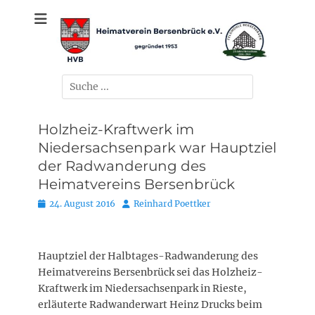
Zum
gegründet 1953
Heimatverein
Inhalt
springen
Bersenbrück e.V.
Suchen
nach:
Holzheiz-Kraftwerk im
Niedersachsenpark war Hauptziel
der Radwanderung des
Heimatvereins Bersenbrück
Posted
Autor
24. August 2016
Reinhard Poettker
on
Hauptziel der Halbtages-Radwanderung des
Heimatvereins Bersenbrück sei das Holzheiz-
Kraftwerk im Niedersachsenpark in Rieste,
erläuterte Radwanderwart Heinz Drucks beim