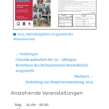
Kategorien
2023
,
Mitteilungsblatt
,
Programm des
Heimatvereins
Beitragsnavigation
← Vorheriger
Vorheriger
Chronik anlässlich des 70—jährigen
Beitrag:
Bestehens des Heimatvereins Bersenbrück
vorgestellt
Nächster →
Nächster
Einladung zur Hauptversammlung 2024
Beitrag:
Anstehende Veranstaltungen
Aug.
14:00
-
18:00