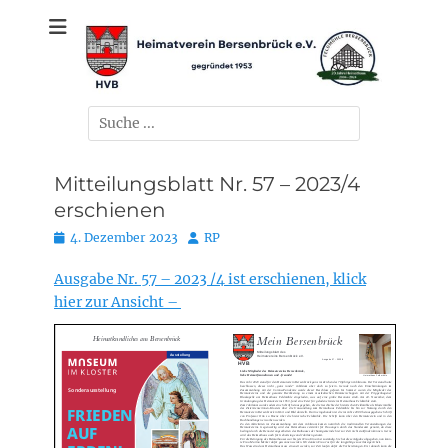
Zum
gegründet 1953
Heimatverein
Inhalt
springen
Bersenbrück e.V.
Suchen
nach:
Mitteilungsblatt Nr. 57 – 2023/4
erschienen
Posted
Autor
4. Dezember 2023
RP
on
Ausgabe Nr. 57 – 2023 /4 ist erschienen, klick
hier zur Ansicht –