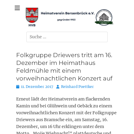
Zum
gegründet 1953
Heimatverein
Inhalt
springen
Bersenbrück e.V.
Suchen
nach:
Folkgruppe Driewers tritt am 16.
Dezember im Heimathaus
Feldmühle mit einem
vorweihnachtlichen Konzert auf
Posted
Autor
11. Dezember 2017
Reinhard Poettker
on
Erneut lädt der Heimatverein am flackernden
Kamin und bei Glühwein und Gebäck zu einem
vorweihnachtlichen Konzert mit der Folkgruppe
Driewers aus Bramsche ein, am Samstag, 16.
Dezember, um 16 Uhr erklingen unter dem
Motto „Moije Wiehnacht!“ plattdeutsche und