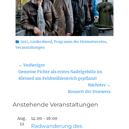
Kategorien
2017
,
Liederabend
,
Programm des Heimatvereins
,
Veranstaltungen
Beitragsnavigation
← Vorheriger
Vorheriger
Gemeine Fichte als erstes Nadelgehölz im
Beitrag:
Kleinod am Feldmühlenteich gepflanzt
Nächster →
Nächster
Konzert der Driewers
Beitrag:
Anstehende Veranstaltungen
Aug.
14:00
-
18:00
12
Radwanderung des