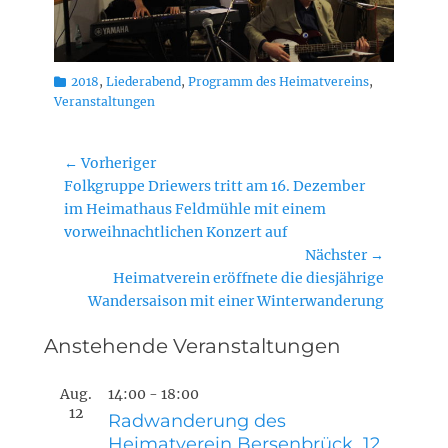
Kategorien
2018
,
Liederabend
,
Programm des Heimatvereins
,
Veranstaltungen
Beitragsnavigation
← Vorheriger
Vorheriger
Folkgruppe Driewers tritt am 16. Dezember
Beitrag:
im Heimathaus Feldmühle mit einem
vorweihnachtlichen Konzert auf
Nächster →
Nächster
Heimatverein eröffnete die diesjährige
Beitrag:
Wandersaison mit einer Winterwanderung
Anstehende Veranstaltungen
Aug.
14:00
-
18:00
12
Radwanderung des
Heimatverein Bersenbrück 12.