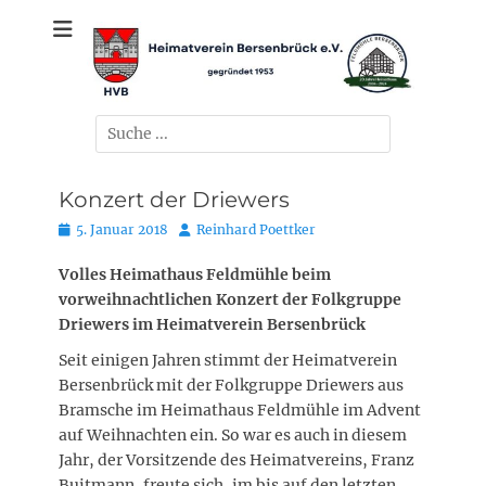
Zum
gegründet 1953
Heimatverein
Inhalt
springen
Bersenbrück e.V.
Suchen
nach:
Konzert der Driewers
Posted
Autor
5. Januar 2018
Reinhard Poettker
on
Volles Heimathaus Feldmühle beim
vorweihnachtlichen Konzert der Folkgruppe
Driewers im Heimatverein Bersenbrück
Seit einigen Jahren stimmt der Heimatverein
Bersenbrück mit der Folkgruppe Driewers aus
Bramsche im Heimathaus Feldmühle im Advent
auf Weihnachten ein. So war es auch in diesem
Jahr, der Vorsitzende des Heimatvereins, Franz
Buitmann, freute sich, im bis auf den letzten