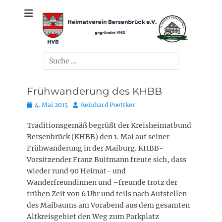
Zum
gegründet 1953
Heimatverein
Inhalt
springen
Bersenbrück e.V.
Suchen
nach:
Frühwanderung des KHBB
Posted
Autor
4. Mai 2015
Reinhard Poettker
on
Traditionsgemäß begrüßt der Kreisheimatbund
Bersenbrück (KHBB) den 1. Mai auf seiner
Frühwanderung in der Maiburg. KHBB-
Vorsitzender Franz Buitmann freute sich, dass
wieder rund 90 Heimat- und
Wanderfreundinnen und –freunde trotz der
frühen Zeit von 6 Uhr und teils nach Aufstellen
des Maibaums am Vorabend aus dem gesamten
Altkreisgebiet den Weg zum Parkplatz