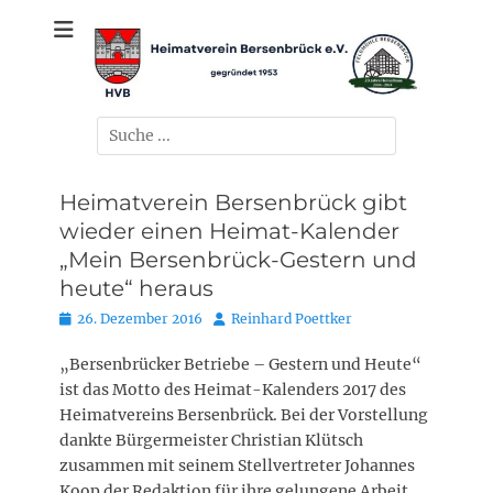
Zum
gegründet 1953
Heimatverein
Inhalt
springen
Bersenbrück e.V.
Suchen
nach:
Heimatverein Bersenbrück gibt
wieder einen Heimat-Kalender
„Mein Bersenbrück-Gestern und
heute“ heraus
Posted
Autor
26. Dezember 2016
Reinhard Poettker
on
„Bersenbrücker Betriebe – Gestern und Heute“
ist das Motto des Heimat-Kalenders 2017 des
Heimatvereins Bersenbrück. Bei der Vorstellung
dankte Bürgermeister Christian Klütsch
zusammen mit seinem Stellvertreter Johannes
Koop der Redaktion für ihre gelungene Arbeit.