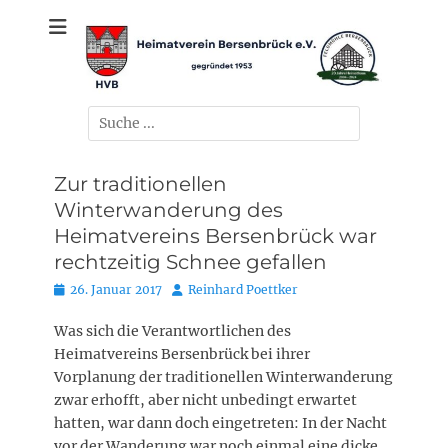
Zum
gegründet 1953
Heimatverein
Inhalt
springen
Bersenbrück e.V.
Suchen
nach:
Zur traditionellen
Winterwanderung des
Heimatvereins Bersenbrück war
rechtzeitig Schnee gefallen
Posted
Autor
26. Januar 2017
Reinhard Poettker
on
Was sich die Verantwortlichen des
Heimatvereins Bersenbrück bei ihrer
Vorplanung der traditionellen Winterwanderung
zwar erhofft, aber nicht unbedingt erwartet
hatten, war dann doch eingetreten: In der Nacht
vor der Wanderung war noch einmal eine dicke