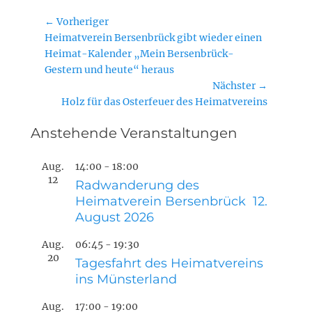
Beitragsnavigation
← Vorheriger
Vorheriger
Heimatverein Bersenbrück gibt wieder einen
Beitrag:
Heimat-Kalender „Mein Bersenbrück-
Gestern und heute“ heraus
Nächster →
Nächster
Holz für das Osterfeuer des Heimatvereins
Beitrag:
Anstehende Veranstaltungen
Aug.
14:00
-
18:00
12
Radwanderung des
Heimatverein Bersenbrück 12.
August 2026
Aug.
06:45
-
19:30
20
Tagesfahrt des Heimatvereins
ins Münsterland
Aug.
17:00
-
19:00