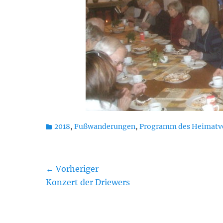
Kategorien
2018
,
Fußwanderungen
,
Programm des Heimatv
Beitragsnavigation
← Vorheriger
Vorheriger
Konzert der Driewers
Beitrag: