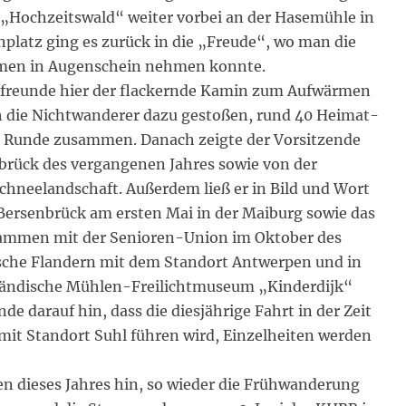
 „Hochzeitswald“ weiter vorbei an der Hasemühle in
latz ging es zurück in die „Freude“, wo man die
umen in Augenschein nehmen konnte.
rfreunde hier der flackernde Kamin zum Aufwärmen
ch die Nichtwanderer dazu gestoßen, rund 40 Heimat-
r Runde zusammen. Danach zeigte der Vorsitzende
brück des vergangenen Jahres sowie von der
chneelandschaft. Außerdem ließ er in Bild und Wort
ersenbrück am ersten Mai in der Maiburg sowie das
ammen mit der Senioren-Union im Oktober des
gische Flandern mit dem Standort Antwerpen und in
lländische Mühlen-Freilichtmuseum „Kinderdijk“
de darauf hin, dass die diesjährige Fahrt in der Zeit
 mit Standort Suhl führen wird, Einzelheiten werden
n dieses Jahres hin, so wieder die Frühwanderung