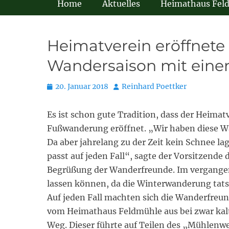
Home
Aktuelles
Heimathaus Fel
Heimatverein eröffnete 
Wandersaison mit eine
Posted
Autor
20. Januar 2018
Reinhard Poettker
on
Es ist schon gute Tradition, dass der Heima
Fußwanderung eröffnet. „Wir haben diese 
Da aber jahrelang zu der Zeit kein Schnee l
passt auf jeden Fall“, sagte der Vorsitzende
Begrüßung der Wanderfreunde. Im vergangen
lassen können, da die Winterwanderung tats
Auf jeden Fall machten sich die Wanderfre
vom Heimathaus Feldmühle aus bei zwar kal
Weg. Dieser führte auf Teilen des „Mühlenw