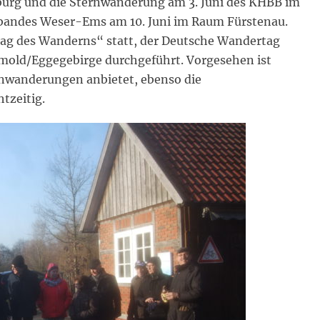
burg und die Sternwanderung am 3. Juni des KHBB im
bandes Weser-Ems am 10. Juni im Raum Fürstenau.
Tag des Wanderns“ statt, der Deutsche Wandertag
etmold/Eggegebirge durchgeführt. Vorgesehen ist
enwanderungen anbietet, ebenso die
tzeitig.