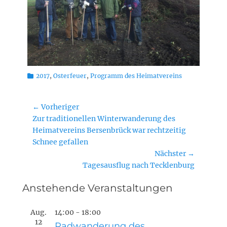
Kategorien
2017
,
Osterfeuer
,
Programm des Heimatvereins
Beitragsnavigation
← Vorheriger
Vorheriger
Zur traditionellen Winterwanderung des
Beitrag:
Heimatvereins Bersenbrück war rechtzeitig
Schnee gefallen
Nächster →
Nächster
Tagesausflug nach Tecklenburg
Beitrag:
Anstehende Veranstaltungen
Aug.
14:00
-
18:00
12
Radwanderung des