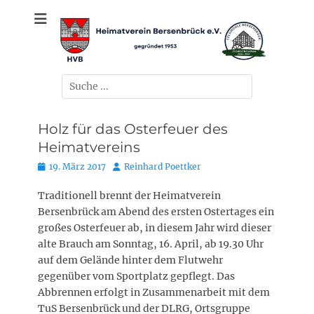
Zum
gegründet 1953
Heimatverein
Inhalt
springen
Bersenbrück e.V.
Suchen
nach:
Holz für das Osterfeuer des
Heimatvereins
Posted
Autor
19. März 2017
Reinhard Poettker
on
Traditionell brennt der Heimatverein
Bersenbrück am Abend des ersten Ostertages ein
großes Osterfeuer ab, in diesem Jahr wird dieser
alte Brauch am Sonntag, 16. April, ab 19.30 Uhr
auf dem Gelände hinter dem Flutwehr
gegenüber vom Sportplatz gepflegt. Das
Abbrennen erfolgt in Zusammenarbeit mit dem
TuS Bersenbrück und der DLRG, Ortsgruppe