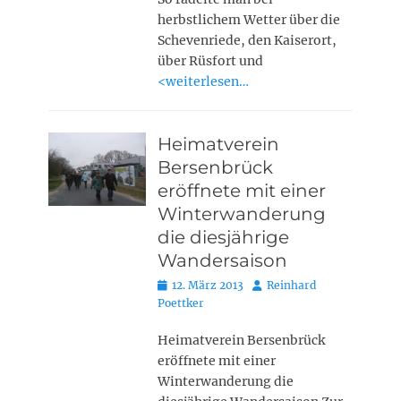
herbstlichem Wetter über die
Schevenriede, den Kaiserort,
über Rüsfort und
<weiterlesen…
Heimatverein
Bersenbrück
eröffnete mit einer
Winterwanderung
die diesjährige
Wandersaison
Posted
Autor
12. März 2013
Reinhard
on
Poettker
Heimatverein Bersenbrück
eröffnete mit einer
Winterwanderung die