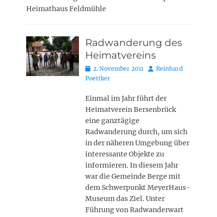
Heimathaus Feldmühle
Radwanderung des
Heimatvereins
Posted
Autor
2. November 2011
Reinhard
on
Poettker
Einmal im Jahr führt der
Heimatverein Bersenbrück
eine ganztägige
Radwanderung durch, um sich
in der näheren Umgebung über
interessante Objekte zu
informieren. In diesem Jahr
war die Gemeinde Berge mit
dem Schwerpunkt MeyerHaus-
Museum das Ziel. Unter
Führung von Radwanderwart