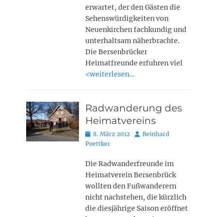
erwartet, der den Gästen die
Sehenswürdigkeiten von
Neuenkirchen fachkundig und
unterhaltsam näherbrachte.
Die Bersenbrücker
Heimatfreunde erfuhren viel
<weiterlesen…
Radwanderung des
Heimatvereins
Posted
Autor
8. März 2012
Reinhard
on
Poettker
Die Radwanderfreunde im
Heimatverein Bersenbrück
wollten den Fußwanderern
nicht nachstehen, die kürzlich
die diesjährige Saison eröffnet