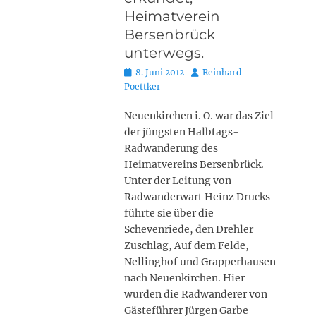
Heimatverein
Bersenbrück
unterwegs.
Posted
Autor
8. Juni 2012
Reinhard
on
Poettker
Neuenkirchen i. O. war das Ziel
der jüngsten Halbtags-
Radwanderung des
Heimatvereins Bersenbrück.
Unter der Leitung von
Radwanderwart Heinz Drucks
führte sie über die
Schevenriede, den Drehler
Zuschlag, Auf dem Felde,
Nellinghof und Grapperhausen
nach Neuenkirchen. Hier
wurden die Radwanderer von
Gästeführer Jürgen Garbe