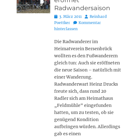
eröffnet
Radwandersaison
Posted
Autor
3. März 2011
Reinhard
on
Poettker
Kommentar
hinterlassen
Die Radwanderer im
Heimatverein Bersenbrück
wollten es den Fußwanderern
gleich tun: Auch sie eröffneten
die neue Saison – natürlich mit
einer Wanderung.
Radwanderwart Heinz Drucks
freute sich, dass rund 20
Radler sich am Heimathaus
„Feldmühle“ eingefunden
hatten, um zu testen, ob sie
genügend Kondition
aufbringen würden. Allerdings
gab es einen