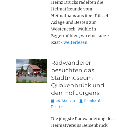
Heinz Drucks radelten die
Heimatfreunde vom
Heimathaus aus über Rüssel,
Aslage und Besten zur
Wöstenesch-Mühle in
Eggermühlen, wo eine kurze
Rast
<weiterlesen…
Radwanderer
besuchten das
Stadtmuseum
Quakenbrück und
den Hof Jürgens
Posted
Autor
26. Mai 2011
Reinhard
on
Poettker
Die jüngste Radwanderung des
Heimatvereins Bersenbrück