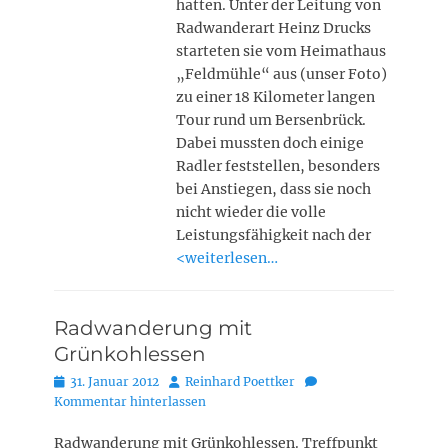
hatten. Unter der Leitung von
Radwanderart Heinz Drucks
starteten sie vom Heimathaus
„Feldmühle“ aus (unser Foto)
zu einer 18 Kilometer langen
Tour rund um Bersenbrück.
Dabei mussten doch einige
Radler feststellen, besonders
bei Anstiegen, dass sie noch
nicht wieder die volle
Leistungsfähigkeit nach der
<weiterlesen…
Radwanderung mit
Grünkohlessen
Posted
Autor
31. Januar 2012
Reinhard Poettker
on
Kommentar hinterlassen
Radwanderung mit Grünkohlessen. Treffpunkt