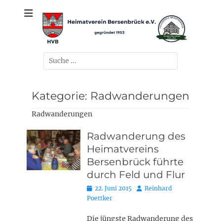
Zum
gegründet 1953
Heimatverein
Inhalt
springen
Bersenbrück e.V.
Suchen
nach:
Kategorie:
Radwanderungen
Radwanderungen
Radwanderung des
Heimatvereins
Bersenbrück führte
durch Feld und Flur
Posted
Autor
22. Juni 2015
Reinhard
on
Poettker
Die jüngste Radwanderung des