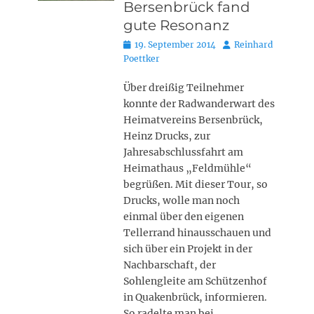
Bersenbrück fand
gute Resonanz
Posted
Autor
19. September 2014
Reinhard
on
Poettker
Über dreißig Teilnehmer
konnte der Radwanderwart des
Heimatvereins Bersenbrück,
Heinz Drucks, zur
Jahresabschlussfahrt am
Heimathaus „Feldmühle“
begrüßen. Mit dieser Tour, so
Drucks, wolle man noch
einmal über den eigenen
Tellerrand hinausschauen und
sich über ein Projekt in der
Nachbarschaft, der
Sohlengleite am Schützenhof
in Quakenbrück, informieren.
So radelte man bei